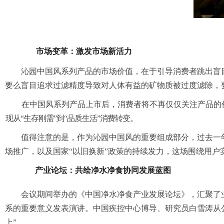
市场变革：激发市场新活力
沁园中国风系列产品的市场价值
，在于引导消费者跳出盲
要么盲目追求过滤精度导致对人体有益的矿物质被过度滤除，
在中国风系列产品上市后，
消费者将不再仅仅关注产品的
现从“
生存
刚需”
到“
品质生活
”消费转变。
值得注意的是
，作为沁园中国风的重要组成部分
，过去
一
场推广，
以及国
家“
以旧换新
”政策的持续发力，这场围绕
用户
产业论坛：共绘净水净食协同发展蓝图
会议期间举办的《中国净水净食产业发展论坛》，
汇聚了
系的重要意义发
表演讲
。中国疾控中心博导、研究员白雪涛从
上”。