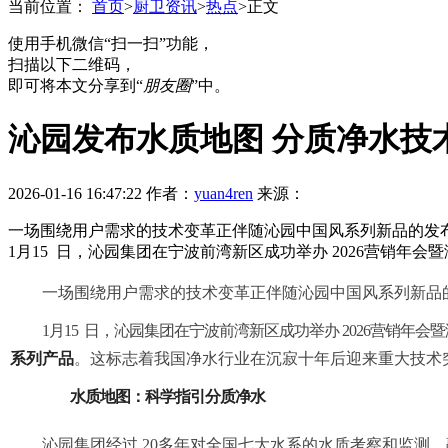
当前位置：
首页
>
厨卫资讯
>
热点
>
正文
使用手机微信“扫一扫”功能，
扫描以下二维码，
即可将本文分享到“
朋友圈
”中。
沁园发布水质地图 分质净水技
2026-01-16 16:47:22
作者：
yuan4ren
来源：
一场围绕用户需求的技术变革正伴随沁园中国风系列新品的发
1月15 日，沁园集团在宁波前湾新区成功举办 2026营销年会
一场围绕用户需求的技术变革正伴随沁园中国风系列新品
1
月
15 日，沁园集团在宁波前湾新区成功举办 202
6
营销年会暨
系列产品
。
这标志着我国净水行业在沉寂十年后迎来重大技术
水质地图
：科学指引分质净水
沁园集团经过 20
多年对全国七大水系的水质考察和监测，