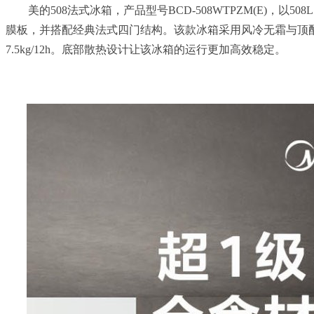
美的508法式冰箱，产品型号BCD-508WTPZM(E)，以5
膜板，并搭配经典法式四门结构。该款冰箱采用风冷无霜与顶配双系
7.5kg/12h。底部散热设计让该冰箱的运行更加高效稳定。