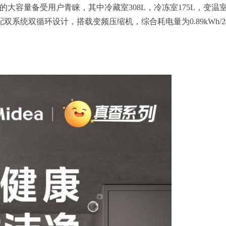
08L的大容量备受用户青睐，其中冷藏室308L，冷冻室175L，变温室2
统双循环设计，搭载变频压缩机，综合耗电量为0.89kWh/24