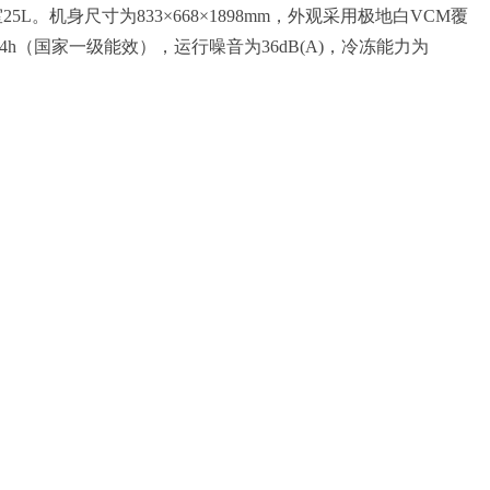
5L。机身尺寸为833×668×1898mm，外观采用极地白VCM覆
h（国家一级能效），运行噪音为36dB(A)，冷冻能力为